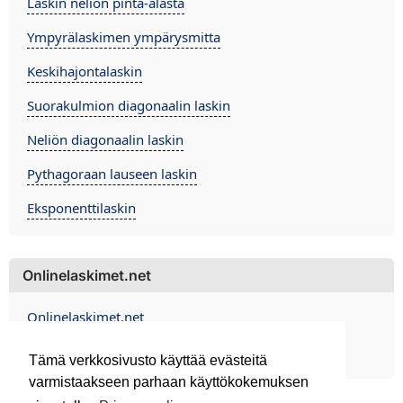
Laskin neliön pinta-alasta
Ympyrälaskimen ympärysmitta
Keskihajontalaskin
Suorakulmion diagonaalin laskin
Neliön diagonaalin laskin
Pythagoraan lauseen laskin
Eksponenttilaskin
Onlinelaskimet.net
Onlinelaskimet.net
Contact
Tämä verkkosivusto käyttää evästeitä
varmistaakseen parhaan käyttökokemuksen