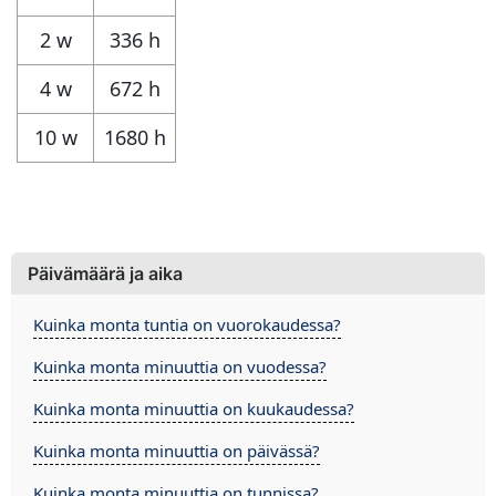
2 w
336 h
4 w
672 h
10 w
1680 h
Päivämäärä ja aika
Kuinka monta tuntia on vuorokaudessa?
Kuinka monta minuuttia on vuodessa?
Kuinka monta minuuttia on kuukaudessa?
Kuinka monta minuuttia on päivässä?
Kuinka monta minuuttia on tunnissa?