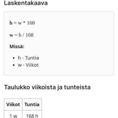
Laskentakaava
h
= w * 168
w
= h / 168
Missä:
h - Tuntia
w - Viikot
Taulukko viikoista ja tunteista
Viikot
Tuntia
1 w
168 h