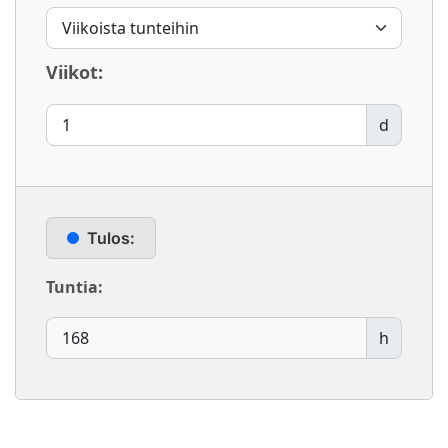
Viikot:
d
Tulos:
Tuntia:
h