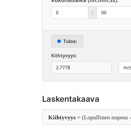
Kokonaisaika (hh:mm:ss):
:
Tulos:
Kiihtyvyys:
Laskentakaava
Kiihtyvyys
= (Lopullinen nopeus 