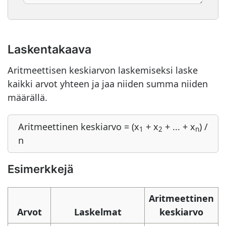
Laskentakaava
Aritmeettisen keskiarvon laskemiseksi laske
kaikki arvot yhteen ja jaa niiden summa niiden
määrällä.
Aritmeettinen keskiarvo = (x
+ x
+ ... + x
) /
1
2
n
n
Esimerkkejä
Aritmeettinen
Arvot
Laskelmat
keskiarvo