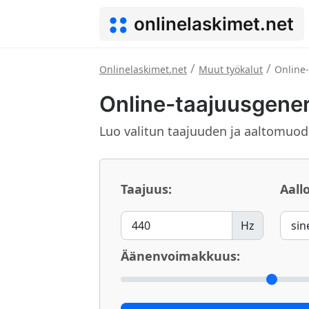
onlinelaskimet.net
/
/
Onlinelaskimet.net
Muut työkalut
Online-
Online-taajuusgener
Luo valitun taajuuden ja aaltomuod
Taajuus:
Aall
Hz
Äänenvoimakkuus: