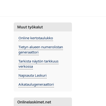
Muut työkalut
Online kertotaulukko
Tietyn alueen numerolistan
generaattori
Tarkista näytön tarkkuus
verkossa
Napsauta Laskuri
Aikataulugeneraattori
Onlinelaskimet.net