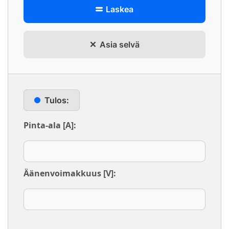
Laskea
Asia selvä
Tulos:
Pinta-ala [A]:
Äänenvoimakkuus [V]: