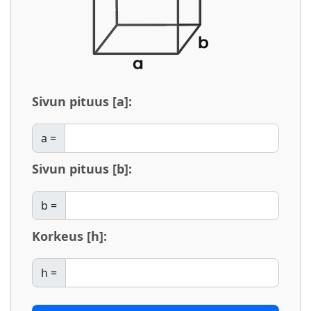
Sivun pituus [a]:
a =
Sivun pituus [b]:
b =
Korkeus [h]:
h =