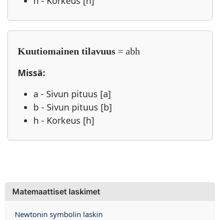
h - Korkeus [h]
Kuutiomainen tilavuus
= abh
Missä:
a - Sivun pituus [a]
b - Sivun pituus [b]
h - Korkeus [h]
Matemaattiset laskimet
Newtonin symbolin laskin